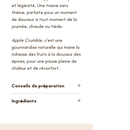
et légèreté. Une tisane sans
théine, parfaite pour un moment
de douceur à tout moment de la
journée, chaude ou tiède.
Apple Crumble
, c’est une
gourmandise naturelle qui marie la
richesse des fruits à la douceur des
épices, pour une pause pleine de
chaleur et de réconfort.
Conseils de préparation
12-15 g/L – infusion 7-10 min – eau à
Ingrédients
100°C
Datte (datte, farine de riz), pomme
(21%), bâtons de cannelle, coing,
arôme naturel, hibiscus, souci.