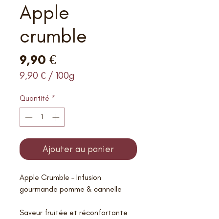
Apple
crumble
Prix
9,90 €
9,90 €
/
100g
9,90 €
pour
Quantité
*
100
Grammes
Ajouter au panier
Apple Crumble – Infusion
gourmande pomme & cannelle
Saveur fruitée et réconfortante