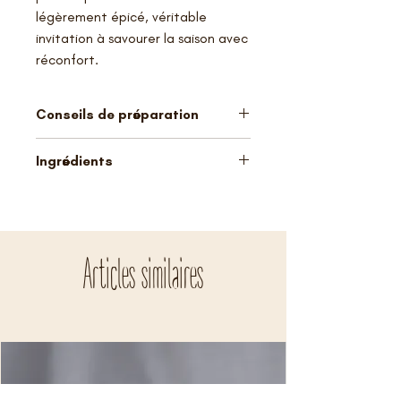
légèrement épicé, véritable
invitation à savourer la saison avec
réconfort.
Conseils de préparation
12-15 g/L – infusion 3-5 min – eau à
Ingrédients
100°C
Thé noir Ceylan, -Inde du Sud, -
Chine, citrouille, pomme, pomme,
grenade, NOIX, arôme, pop-corn,
cannelle écrasée.
Articles similaires