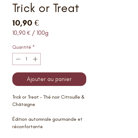
Trick or Treat
Prix
10,90 €
10,90 €
/
100g
10,90 €
pour
Quantité
*
100
Grammes
Ajouter au panier
Trick or Treat – Thé noir Citrouille &
Châtaigne
Édition automnale gourmande et
réconfortante