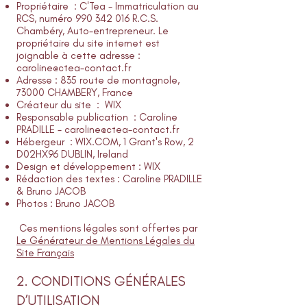
Propriétaire : C'Tea - Immatriculation au
RCS, numéro
990 342 016
R.C.S.
Chambéry, Auto-entrepreneur. Le
propriétaire du site internet est
joignable à cette adresse :
caroline@ctea-contact.fr
Adresse : 835 route de montagnole,
73000 CHAMBERY, France
Créateur du site : WIX
Responsable publication : Caroline
PRADILLE -
caroline@ctea-contact.fr
Hébergeur : WIX.COM, 1 Grant's Row, 2
D02HX96 DUBLIN, Ireland
Design et développement : WIX
Rédaction des textes : Caroline PRADILLE
& Bruno JACOB
Photos : Bruno JACOB
Ces mentions légales sont offertes par
Le Générateur de Mentions Légales du
Site Français
2. CONDITIONS GÉNÉRALES
D’UTILISATION